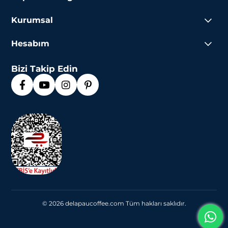
espressonuzu hazırlarken dikkat etmeniz gereken adımlar:
Kurumsal
Doğru Ölçü: Double espresso için 14-16 gram ince
öğütülmüş kahve kullanın.
Su Basıncı: 9 bar basınç uygulayın.
Hesabım
Sıcaklık: 85-94°C sıcaklıktaki suyu kullanın.
Demleme Süresi: 24-27 saniye arasında demleyin.
Bizi Takip Edin
Profesyonel bir espresso makinesi kullanarak bu adımları takip
edebilir, yoğun aromaların keyfini çıkarabilirsiniz. Portafiltrenin
temizliğine ve kahvenin eşit şekilde sıkıştırılmasına dikkat
ederek en iyi sonuçları elde edebilirsiniz.
Espresso Kahvelerinde Kavrum
Uzmanlığımız ve Üretim Sürecimiz
De La Pau olarak, kahve kavurma sürecini sanata dönüştüren bir
yaklaşımla çalışıyoruz. Kahve çekirdeklerimiz, SCA Pro Seviye
kavurucular tarafından titizlikle işlenir. Uzmanlarımız, her
çekirdeğin potansiyelini en iyi şekilde ortaya çıkaran kavurma
profilleri oluşturur. Nem oranı, renk profili, tadım notaları ve
kavurma derecesi gibi kritik detaylara odaklanarak üstün kaliteyi
© 2026 delapaucoffee.com Tüm hakları saklıdır.
garanti ediyoruz.