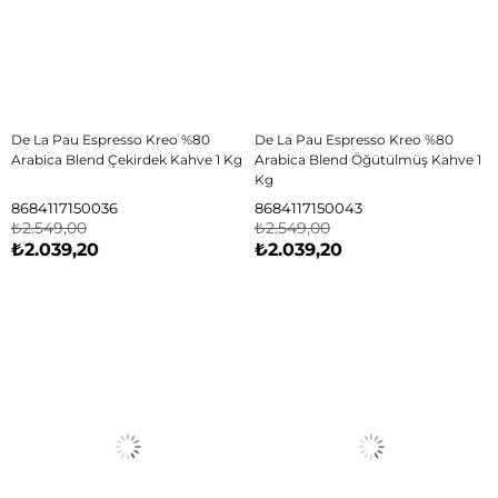
De La Pau Espresso Kreo %80
De La Pau Espresso Kreo %80
Arabica Blend Çekirdek Kahve 1 Kg
Arabica Blend Öğütülmüş Kahve 1
Kg
8684117150036
8684117150043
₺2.549,00
₺2.549,00
₺2.039,20
₺2.039,20