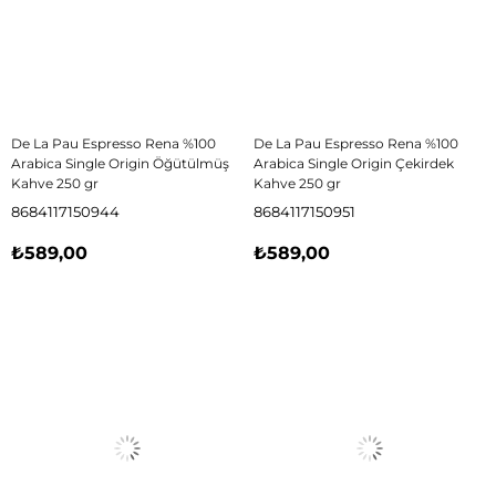
De La Pau Espresso Rena %100
De La Pau Espresso Rena %100
Arabica Single Origin Öğütülmüş
Arabica Single Origin Çekirdek
Kahve 250 gr
Kahve 250 gr
8684117150944
8684117150951
₺589,00
₺589,00