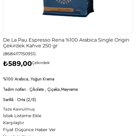
De La Pau Espresso Rena %100 Arabica Single Origin
Çekirdek Kahve 250 gr
(8684117150951)
₺589,00
Çekirdek
%100 Arabica, Yoğun Krema
Tadım notları : Çikolata , Çiçeksi,Meyvemsi
Sertlik : Orta (2/5)
Taze Kavrulmuş
İstek Listeme Ekle
Karşılaştır
Fiyat Düşünce Haber Ver