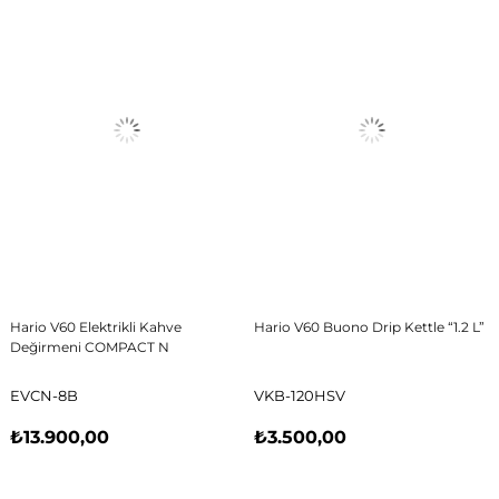
Hario V60 Elektrikli Kahve
Hario V60 Buono Drip Kettle “1.2 L”
Değirmeni COMPACT N
EVCN-8B
VKB-120HSV
₺13.900,00
₺3.500,00