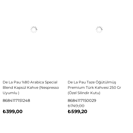
De La Pau %80 Arabica Special
De La Pau Taze Öğütülmüş
Blend Kapsül Kahve (Nespresso
Premium Türk Kahvesi 250 Gr
Uyumlu )
(Özel Silindir Kutu)
8684117151248
8684117150029
₺749,00
₺399,00
₺599,20