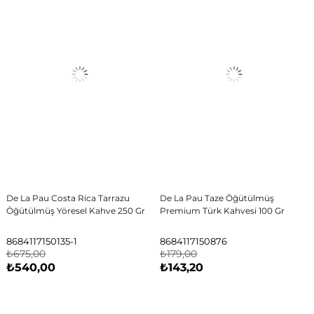
De La Pau Costa Rica Tarrazu
De La Pau Taze Öğütülmüş
Öğütülmüş Yöresel Kahve 250 Gr
Premium Türk Kahvesi 100 Gr
8684117150135-1
8684117150876
₺675,00
₺179,00
₺540,00
₺143,20