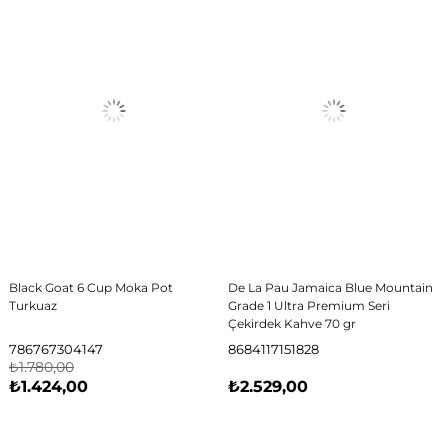
Black Goat 6 Cup Moka Pot
De La Pau Jamaica Blue Mountain
Turkuaz
Grade 1 Ultra Premium Seri
Çekirdek Kahve 70 gr
786767304147
8684117151828
₺1.780,00
₺1.424,00
₺2.529,00