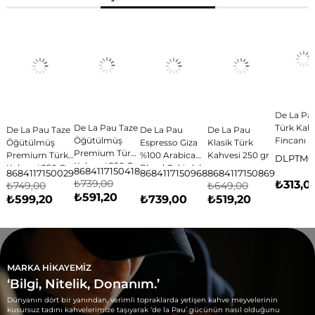
De La Pa
De La Pau Taze
Türk Kah
De La Pau Taze
De La Pau
De La Pau
Öğütülmüş
Fincanı
Öğütülmüş
Espresso Giza
Klasik Türk
Premium Türk
Premium Türk
%100 Arabica
Kahvesi 250 gr
DLPTM0
Kahvesi 250 Gr
Kahvesi 250 Gr
Blend Çekirdek
8684117150418
8684117150029
8684117150968
8684117150869
(Özel Silindir
Kahve 250 gr
₺739,00
₺313,0
₺749,00
₺649,00
Kutu)
₺591,20
₺599,20
₺739,00
₺519,20
MARKA HİKAYEMİZ
‘Bilgi, Nitelik, Donanım.’
Dünyanın dört bir yanından, verimli topraklarda yetişen kahve meyvelerinin
kusursuz tadını kahvelerimize taşıyarak ‘de la Pau’ gücünün nasıl olduğunu