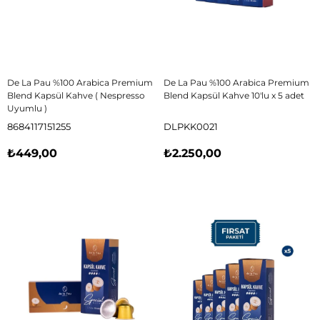
De La Pau %100 Arabica Premium
De La Pau %100 Arabica Premium
Blend Kapsül Kahve ( Nespresso
Blend Kapsül Kahve 10'lu x 5 adet
Uyumlu )
8684117151255
DLPKK0021
₺449,00
₺2.250,00