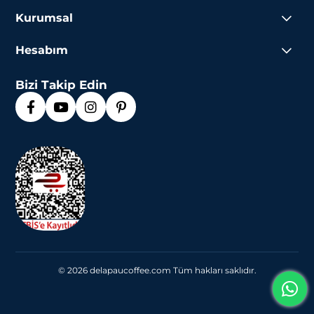
Kapsül Kahve Nasıl Hazırlanır?
Kurumsal
Kapsül kahve hazırlamak son derece kolay ve zahmetsizdir:
Hesabım
Nespresso makinenizin haznesine su ekleyin.
De La Pau kapsülünü makineye yerleştirin.
Makineyi çalıştırın ve kahvenizin hazır olmasını bekleyin.
Bizi Takip Edin
Taptaze kahvenizin keyfini çıkarın!
Kapsül Kahvelerimizin Kalite Standartları
De La Pau, her kapsülde en iyi kaliteyi sunmayı taahhüt eder.
SCA Pro Seviye kavurucular tarafından kavrulan kahve
çekirdekleri, nem oranı, tat profili, gövde ve aroma gibi özelliklere
dikkat edilerek titizlikle hazırlanır. Hijyen standartlarımız ve
degassing (gaz salınımı) süreçlerimiz, kahvenizin her zaman en
taze haliyle size ulaşmasını sağlar.
De La Pau Kapsül Kahve: Her Anınıza
Uygun
Kapsül kahvelerimiz, sabah ritüellerinizden yoğun bir çalışma
© 2026 delapaucoffee.com Tüm hakları saklıdır.
gününüzün ortasında mola verdiğiniz anlara kadar her duruma
uygundur. Yoğun aromaları, zengin lezzet profilleri ve pratik
kullanımıyla De La Pau kapsül kahveleri hayatınızı kolaylaştırır.