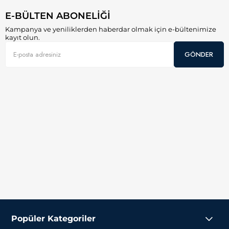
kahve tutkunlarına en iyi lezzeti ve aromayı sunar.
Lezzet Dengesi Harmanı: Üç çeşit çekirdeğin uyumuyla
E-BÜLTEN ABONELİĞİ
hazırlanan bu harman, yoğun aromatik tatlar ve dengeli
Kampanya ve yeniliklerden haberdar olmak için e-bültenimize
bir gövde deneyimi sağlar.
kayıt olun.
Her iki harman da damak tadınıza uygun şekilde tasarlanmıştır
GÖNDER
ve her içimde kusursuz bir kahve deneyimi sunar.
Kapsül Kahve Neden Tercih Edilmeli?
Kapsül kahveler, pratiklik ve kaliteyi bir araya getirerek kahve
severlerin favorisi haline gelmiştir. İşte De La Pau kapsül
kahvelerini tercih etmek için başlıca sebepler:
Pratiklik: Nespresso ve Nespresso tipi makinelerle
uyumludur, hazırlanması yalnızca saniyeler sürer.
Taptaze Tat: Her kapsül, taze kavrulmuş ve özenle
öğütülmüş kahveyle doludur.
Kalite Garantisi: De La Pau, SCA standartlarına uygun,
profesyonel kavurucularımız tarafından hazırlanan
kahveleri sunar.
Her Damak Tadına Uygun: Specialty coffee harmanları ve
dengeli tat profilleriyle herkes için ideal seçenekler.
Popüler Kategoriler