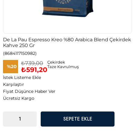
De La Pau Espresso Kreo %80 Arabica Blend Çekirdek
Kahve 250 Gr
(8684117150982)
₺739,00
Çekirdek
%
20
Taze Kavrulmuş
₺591,20
İstek Listeme Ekle
İndirim
Karşılaştır
Fiyat Düşünce Haber Ver
Ücretsiz Kargo