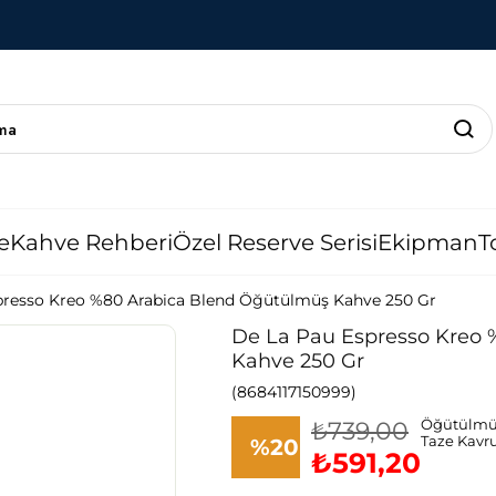
e
Kahve Rehberi
Özel Reserve Serisi
Ekipman
T
presso Kreo %80 Arabica Blend Öğütülmüş Kahve 250 Gr
De La Pau Espresso Kreo
Kahve 250 Gr
(8684117150999)
₺739,00
Öğütülmü
Taze Kavr
%
20
₺591,20