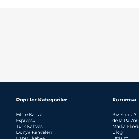
Popüler Kategoriler
Kurumsal
Filtre Kahve
Biz Kimiz ?
Espresso
de la Pau'n
Türk Kahvesi
Marka Ekos
Dünya Kahveleri
Blog
Kapsül kahve
İletişim