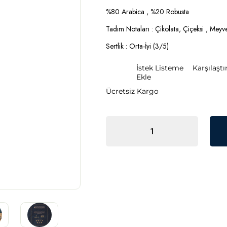
İndirim
%80 Arabica , %20 Robusta
Tadım Notaları : Çikolata, Çiçeksi , Meyv
Sertlik : Orta-İyi (3/5)
İstek Listeme
Karşılaştı
Ekle
Ücretsiz Kargo