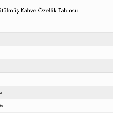
tülmüş Kahve Özellik Tablosu
si
ta