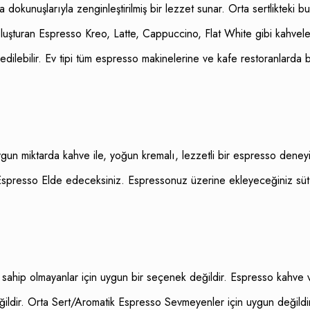
 dokunuşlarıyla zenginleştirilmiş bir lezzet sunar. Orta sertlikteki 
uşturan Espresso Kreo, Latte, Cappuccino, Flat White gibi kahvelerde
 edilebilir. Ev tipi tüm espresso makinelerine ve kafe restoranlard
ygun miktarda kahve ile, yoğun kremalı, lezzetli bir espresso dene
sso Elde edeceksiniz. Espressonuz üzerine ekleyeceğiniz süt ile latt
ip olmayanlar için uygun bir seçenek değildir. Espresso kahve ve
ildir. Orta Sert/Aromatik Espresso Sevmeyenler için uygun değildi