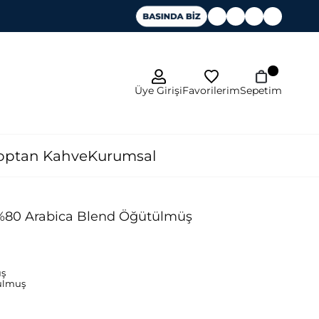
Favorilerim
Üye Girişi
Sepetim
optan Kahve
Kurumsal
 %80 Arabica Blend Öğütülmüş
ş
ulmuş