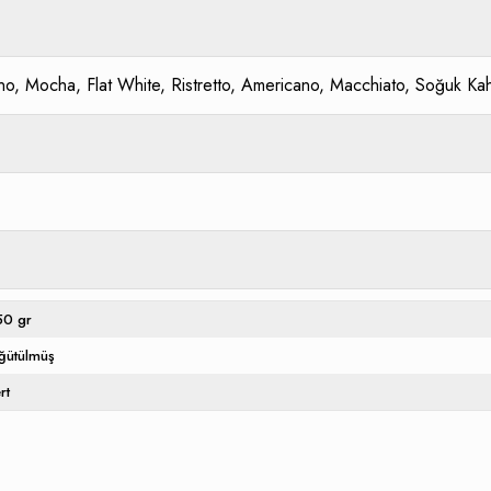
no, Mocha, Flat White, Ristretto, Americano, Macchiato, Soğuk Ka
50 gr
ğütülmüş
rt