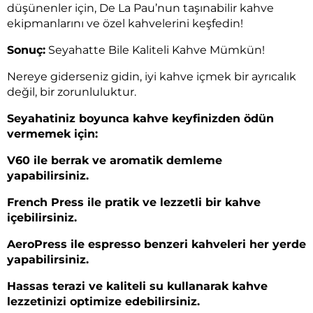
düşünenler için, De La Pau’nun taşınabilir kahve
ekipmanlarını ve özel kahvelerini keşfedin!
Sonuç:
Seyahatte Bile Kaliteli Kahve Mümkün!
Nereye giderseniz gidin, iyi kahve içmek bir ayrıcalık
değil, bir zorunluluktur.
Seyahatiniz boyunca kahve keyfinizden ödün
vermemek için:
V60 ile berrak ve aromatik demleme
yapabilirsiniz.
French Press ile pratik ve lezzetli bir kahve
içebilirsiniz.
AeroPress ile espresso benzeri kahveleri her yerde
yapabilirsiniz.
Hassas terazi ve kaliteli su kullanarak kahve
lezzetinizi optimize edebilirsiniz.