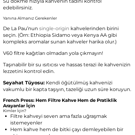
Su dökme hızıyla kahvenin tadını kontrol
edebilirsiniz.
Yanına Almanız Gerekenler
De La Pau’nun
single-origin
kahvelerinden birini
seçin. (Örn: Ethiopia Sidamo veya Kenya AA gibi
kompleks aromalar sunan kahveler harika olur.)
V60 filtre kağıtları olmadan yola çıkmayın!
Taşınabilir bir su ısıtıcısı ve hassas terazi ile kahvenizin
lezzetini kontrol edin.
Seyahat Tüyosu:
Kendi öğütülmüş kahvenizi
vakumlu bir kapta taşıyın, tazeliği uzun süre koruyun.
French Press: Hem Filtre Kahve Hem de Pratiklik
Arayanlar İçin
Kimler İçin?
Filtre kahveyi seven ama fazla uğraşmak
istemeyenler
Hem kahve hem de bitki çayı demleyebilen bir