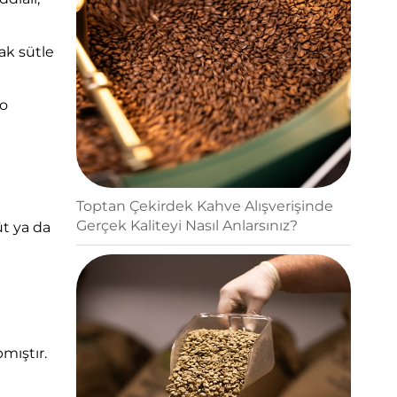
ak sütle
so
Toptan Çekirdek Kahve Alışverişinde
Gerçek Kaliteyi Nasıl Anlarsınız?
üt ya da
mıştır.