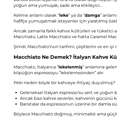
yoğun ama yumuşak, sade ama etkileyici…
Kelime anlamı olarak “
leke
” ya da “
damga
” anlam
hafifçe yumuşatmak isteyenler için yaratılmış özel 
Ancak zamanla farklı kahve kültürleri ve tüketici 
Macchiato, Latte Macchiato ve hatta Caramel Macchi
Şimdi, Macchiato’nun tarihini, çeşitlerini ve en iyi n
Macchiato Ne Demek? İtalyan Kahve Kü
Macchiato, İtalyanca “
lekelenmiş
” anlamına gelen
köpüğün espressoyu “lekelemesinden” alır.
Peki neden böyle bir kahveye ihtiyaç duyulmuş?
Geleneksel İtalyan espresso’su sert ve yoğun bi
Ancak bazı kahve severler, kahvenin gücünü k
Baristalar da espressonun üzerine bir damla s
Böylece Macchiato doğmuş, minimalist ama güçlü 