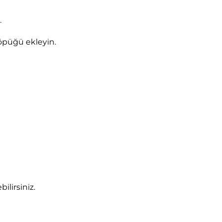
.
öpüğü ekleyin.
lirsiniz.