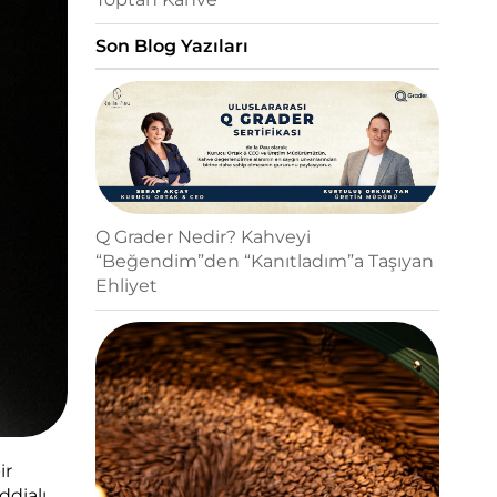
Son Blog Yazıları
Q Grader Nedir? Kahveyi
“Beğendim”den “Kanıtladım”a Taşıyan
Ehliyet
ir
dialı,