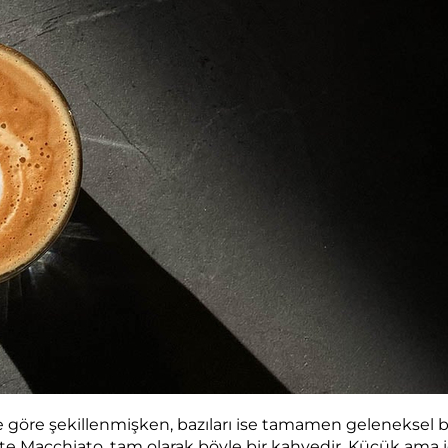
ne göre şekillenmişken, bazıları ise tamamen geleneksel b
 Macchiato, tam olarak böyle bir kahvedir. Küçük ama id