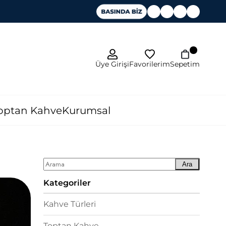
Favorilerim
Üye Girişi
Sepetim
optan Kahve
Kurumsal
Ara
Kategoriler
Kahve Türleri
Toptan Kahve