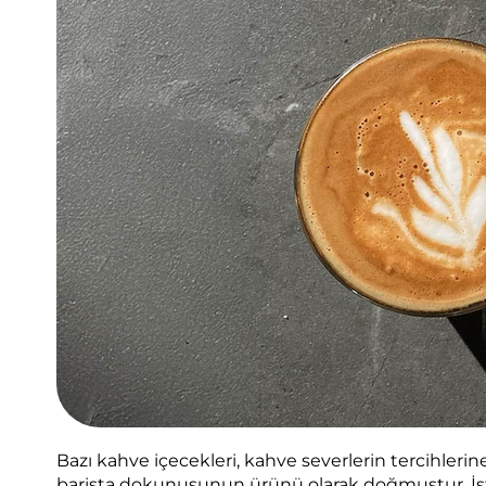
Bazı kahve içecekleri, kahve severlerin tercihleri
barista dokunuşunun ürünü olarak doğmuştur. İşte