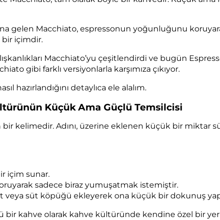
ına gelen Macchiato, espressonun yoğunluğunu koruyar
bir içimdir.
alışkanlıkları Macchiato’yu çeşitlendirdi ve bugün Espres
ato gibi farklı versiyonlarla karşımıza çıkıyor.
asıl hazırlandığını detaylıca ele alalım.
ltürünün Küçük Ama Güçlü Temsilcisi
 bir kelimedir. Adını, üzerine eklenen küçük bir miktar s
r içim sunar.
oruyarak sadece biraz yumuşatmak istemiştir.
üt veya süt köpüğü ekleyerek ona küçük bir dokunuş yap
bir kahve olarak kahve kültüründe kendine özel bir yer