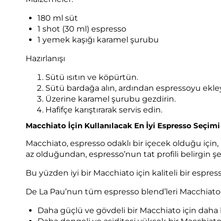
180 ml süt
1 shot (30 ml) espresso
1 yemek kaşığı karamel şurubu
Hazırlanışı
Sütü ısıtın ve köpürtün.
Sütü bardağa alın, ardından espressoyu ekley
Üzerine karamel şurubu gezdirin.
Hafifçe karıştırarak servis edin.
Macchiato İçin Kullanılacak En İyi Espresso Seçimi
Macchiato, espresso odaklı bir içecek olduğu için,
az olduğundan, espresso’nun tat profili belirgin şek
Bu yüzden iyi bir Macchiato için kaliteli bir espres
De La Pau’nun tüm espresso blend’leri Macchiat
Daha güçlü ve gövdeli bir Macchiato için daha k