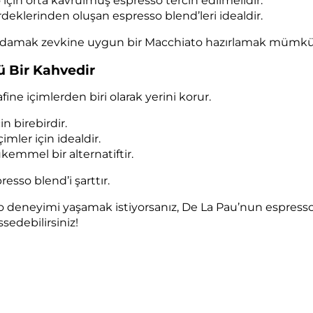
için orta kavrulmuş espresso tercih edilmelidir.
rdeklerinden oluşan espresso blend’leri idealdir.
her damak zevkine uygun bir Macchiato hazırlamak mümk
ü Bir Kahvedir
e içimlerden biri olarak yerini korur.
n birebirdir.
mler için idealdir.
kemmel bir alternatiftir.
resso blend’i şarttır.
o deneyimi yaşamak istiyorsanız, De La Pau’nun espress
ssedebilirsiniz!