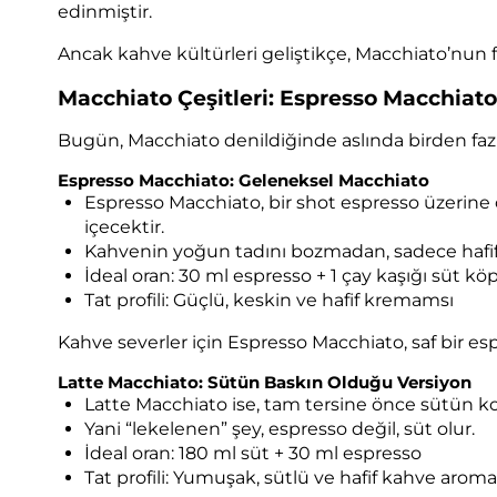
edinmiştir.
Ancak kahve kültürleri geliştikçe, Macchiato’nun far
Macchiato Çeşitleri: Espresso Macchiat
Bugün, Macchiato denildiğinde aslında birden fazla
Espresso Macchiato: Geleneksel Macchiato
Espresso Macchiato, bir shot espresso üzerine 
içecektir.
Kahvenin yoğun tadını bozmadan, sadece hafif
İdeal oran: 30 ml espresso + 1 çay kaşığı süt k
Tat profili: Güçlü, keskin ve hafif kremamsı
Kahve severler için Espresso Macchiato, saf bir esp
Latte Macchiato: Sütün Baskın Olduğu Versiyon
Latte Macchiato ise, tam tersine önce sütün ko
Yani “lekelenen” şey, espresso değil, süt olur.
İdeal oran: 180 ml süt + 30 ml espresso
Tat profili: Yumuşak, sütlü ve hafif kahve aroma