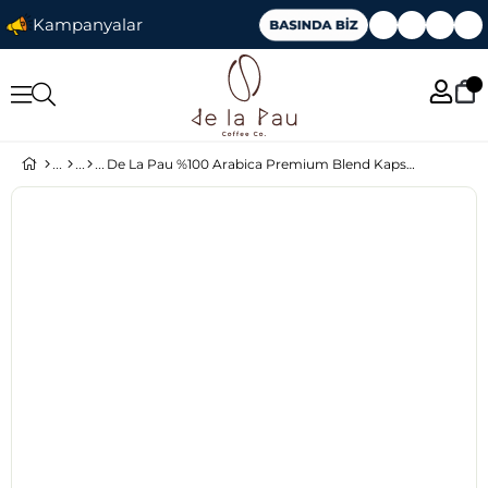
Kampanyalar
De La Pau %100 Arabica Premium Blend Kapsül Kahve ( Nespresso Uyumlu )