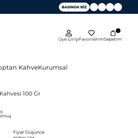
Favorilerim
Üye Girişi
Sepetim
optan Kahve
Kurumsal
Kahvesi 100 Gr
ş
ulmuş
r
Fiyat Düşünce
Haber Ver