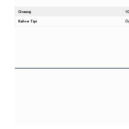
Gramaj
1
Kahve Tipi
Ö