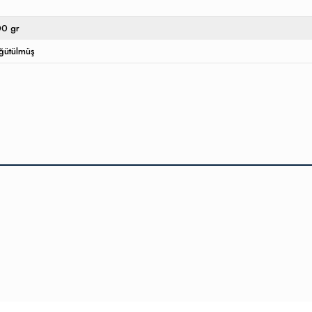
00 gr
ğütülmüş