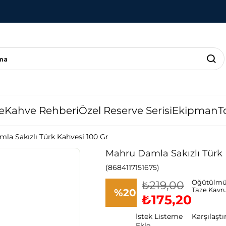
e
Kahve Rehberi
Özel Reserve Serisi
Ekipman
T
la Sakızlı Türk Kahvesi 100 Gr
Mahru Damla Sakızlı Türk 
(8684117151675)
₺219,00
Öğütülmü
Taze Kavr
%
20
₺175,20
İstek Listeme
Karşılaştı
İndirim
Ekle