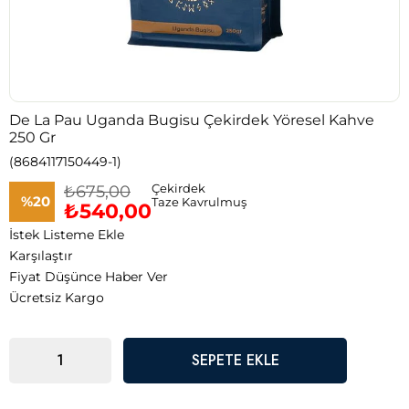
De La Pau Uganda Bugisu Çekirdek Yöresel Kahve
250 Gr
(8684117150449-1)
₺675,00
Çekirdek
%
20
Taze Kavrulmuş
₺540,00
İstek Listeme Ekle
İndirim
Karşılaştır
Fiyat Düşünce Haber Ver
Ücretsiz Kargo