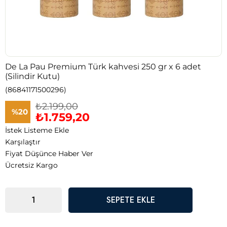
De La Pau Premium Türk kahvesi 250 gr x 6 adet
(Silindir Kutu)
(86841171500296)
₺2.199,00
%
20
₺1.759,20
İstek Listeme Ekle
İndirim
Karşılaştır
Fiyat Düşünce Haber Ver
Ücretsiz Kargo