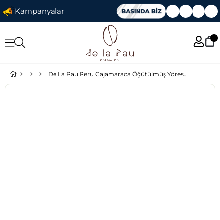
Kampanyalar
De La Pau Peru Cajamaraca Öğütülmüş Yöresel Kahve 250 Gr