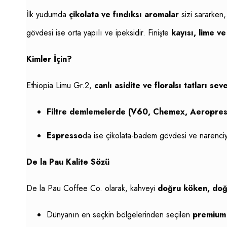
İlk yudumda
çikolata ve fındıksı aromalar
sizi sararken
gövdesi ise orta yapılı ve ipeksidir. Finişte
kayısı, lime v
Kimler İçin?
Ethiopia Limu Gr.2,
canlı asidite ve floralsı tatları sev
Filtre demlemelerde (V60, Chemex, Aeropres
Espresso
da ise çikolata-badem gövdesi ve narenciy
De la Pau Kalite Sözü
De la Pau Coffee Co. olarak, kahveyi
doğru köken, doğ
Dünyanın en seçkin bölgelerinden seçilen
premium 