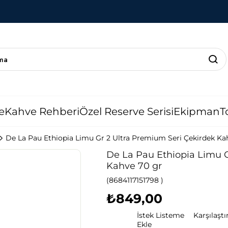
e
Kahve Rehberi
Özel Reserve Serisi
Ekipman
T
De La Pau Ethiopia Limu Gr 2 Ultra Premium Seri Çekirdek Ka
De La Pau Ethiopia Limu G
Kahve 70 gr
(8684117151798 )
₺849,00
İstek Listeme
Karşılaştı
Ekle