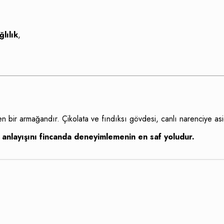
lılık
,
 bir armağandır. Çikolata ve fındıksı gövdesi, canlı narenciye asidi
 anlayışını fincanda deneyimlemenin en saf yoludur.