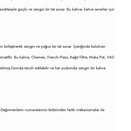
ditesiyle güçlü ve zengin bir tat sunar. Bu kahve, kahve severler için
nı birleştirerek zengin ve yoğun bir tat sunar. İçeriğinde bululnan
ernatiftir. Bu kahve, Chemex, French Press, Kağıt Filtre, Moka Pot, V60
tülmüş formda tercih edilebilir ve her yudumda zengin bir kahve
eğirmenlerin numaralarının birbirinden farklı mekanizmalar ile