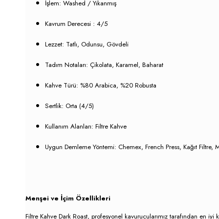
İşlem: Washed / Yıkanmış
Kavrum Derecesi : 4/5
Lezzet:
Tatlı, Odunsu, Gövdeli
Tadım Notaları:
Çikolata, Karamel, Baharat
Kahve Türü:
%80 Arabica, %20 Robusta
Sertlik:
Orta (4/5)
Kullanım Alanları:
Filtre Kahve
Uygun Demleme Yöntemi:
Chemex, French Press, Kağıt Filtre,
Menşei ve İçim Özellikleri
Filtre Kahve Dark Roast
, profesyonel kavurucularımız tarafından en iyi k