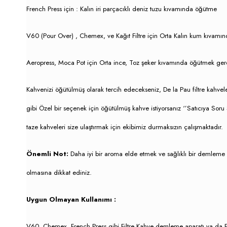
French Press için : Kalın iri parçacıklı deniz tuzu kıvamında öğütme
V60 (Pour Over) , Chemex, ve Kağıt Filtre için Orta Kalın kum kıvamı
Aeropress, Moca Pot için Orta ince, Toz şeker kıvamında öğütmek ger
Kahvenizi öğütülmüş olarak tercih edecekseniz, De la Pau filtre kahv
gibi Özel bir seçenek için öğütülmüş kahve istiyorsanız ‘’Satıcıya So
taze kahveleri size ulaştırmak için ekibimiz durmaksızın çalışmaktadır.
Önemli Not:
Daha iyi bir aroma elde etmek ve sağlıklı bir demleme
olmasına dikkat ediniz.
Uygun Olmayan Kullanımı :
V60, Chemex, French Press gibi Filtre Kahve demleme aparatı ya da Fi