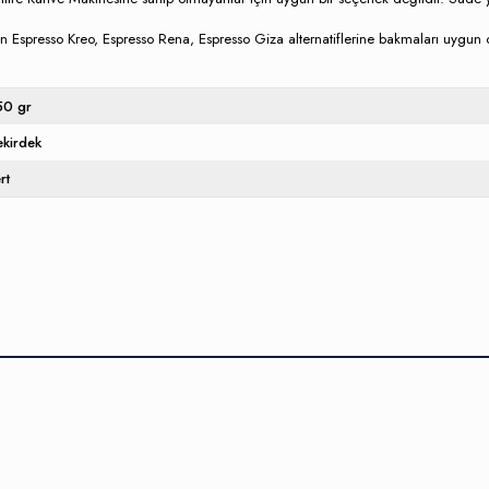
ın Espresso Kreo, Espresso Rena, Espresso Giza alternatiflerine bakmaları uygun o
50 gr
ekirdek
rt