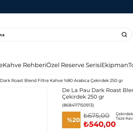
e
Kahve Rehberi
Özel Reserve Serisi
Ekipman
T
Dark Roast Blend Filtre Kahve %80 Arabica Çekirdek 250 gr
De La Pau Dark Roast Blen
Çekirdek 250 gr
(8684117150913)
₺675,00
Çekirde
Taze Ka
%
20
₺540,00