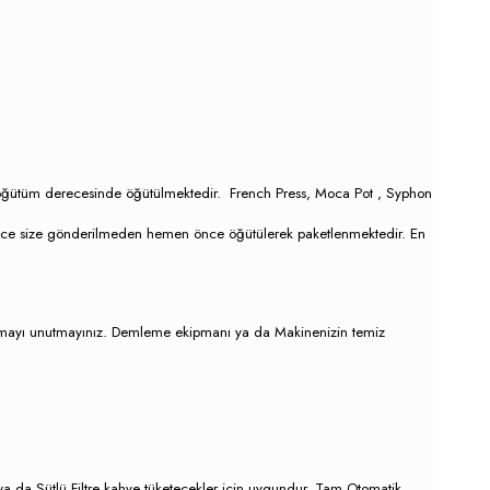
ve öğütüm derecesinde öğütülmektedir. French Press, Moca Pot , Syphon
diğince size gönderilmeden hemen önce öğütülerek paketlenmektedir. En
latmayı unutmayınız. Demleme ekipmanı ya da Makinenizin temiz
a da Sütlü Filtre kahve tüketecekler için uygundur. Tam Otomatik