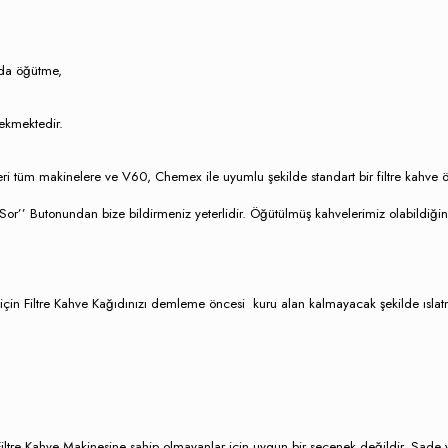
nda öğütme,
ekmektedir.
eleri tüm makinelere ve V60, Chemex ile uyumlu şekilde standart bir filtre kah
ru Sor’’ Butonundan bize bildirmeniz yeterlidir. Öğütülmüş kahvelerimiz olabil
 için Filtre Kahve Kağıdınızı demleme öncesi kuru alan kalmayacak şekilde ıs
ltre Kahve Makinesine sahip olmayanlar için uygun bir seçenek değildir. Sade y