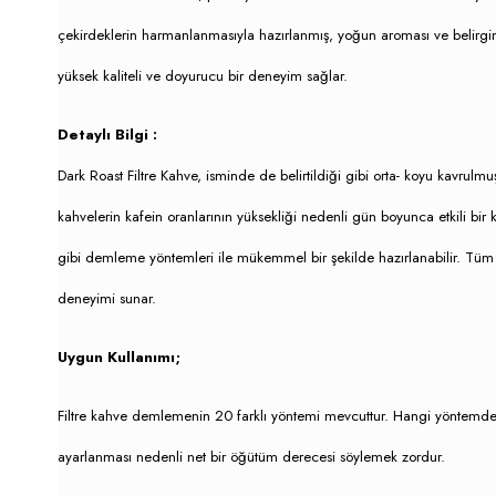
çekirdeklerin harmanlanmasıyla hazırlanmış, yoğun aroması ve belirgin 
yüksek kaliteli ve doyurucu bir deneyim sağlar.
Detaylı Bilgi :
Dark Roast Filtre Kahve
, isminde de belirtildiği gibi orta- koyu kavrulm
kahvelerin kafein oranlarının yüksekliği nedenli gün boyunca etkili bir
gibi demleme yöntemleri ile mükemmel bir şekilde hazırlanabilir. Tüm
deneyimi sunar.
Uygun Kullanımı;
Filtre kahve demlemenin 20 farklı yöntemi mevcuttur. Hangi yöntemde 
ayarlanması nedenli net bir öğütüm derecesi söylemek zordur.