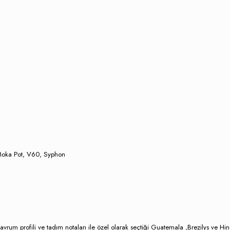
 Moka Pot, V60, Syphon
avrum profili ve tadım notaları ile özel olarak seçtiği Guatemala ,Brezilys ve Hin