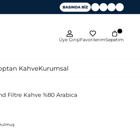
Favorilerim
Üye Girişi
Sepetim
optan Kahve
Kurumsal
d Filtre Kahve %80 Arabica
k
vrulmuş