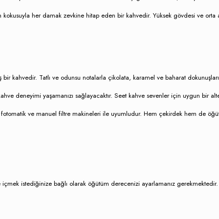
kokusuyla her damak zevkine hitap eden bir kahvedir. Yüksek gövdesi ve orta asi
uş bir kahvedir. Tatlı ve odunsu notalarla çikolata, karamel ve baharat dokunuşları
 kahve deneyimi yaşamanızı sağlayacaktır. Seet kahve sevenler için uygun bir alt
 fotomatik ve manuel filtre makineleri ile uyumludur. Hem çekirdek hem de öğü
içmek istediğinize bağlı olarak öğütüm derecenizi ayarlamanız gerekmektedir. D