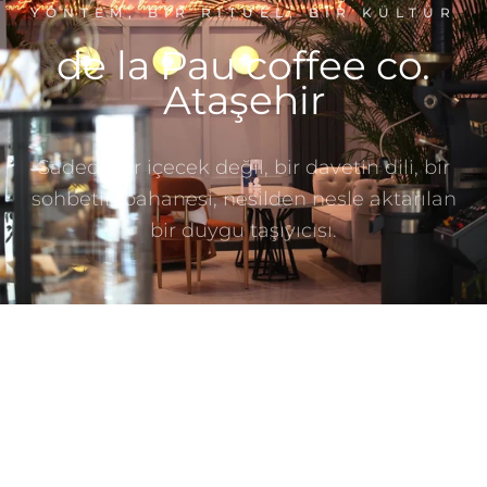
YÖNTEM, BIR RITÜEL, BIR KÜLTÜR
de la Pau coffee co.
Ataşehir
Sadece bir içecek değil, bir davetin dili, bir
sohbetin bahanesi, nesilden nesle aktarılan
bir duygu taşıyıcısı.