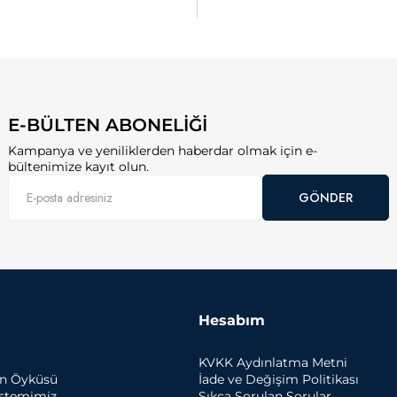
E-BÜLTEN ABONELİĞİ
Kampanya ve yeniliklerden haberdar olmak için e-
bültenimize kayıt olun.
GÖNDER
Hesabım
KVKK Aydınlatma Metni
un Öyküsü
İade ve Değişim Politikası
istemimiz
Sıkça Sorulan Sorular