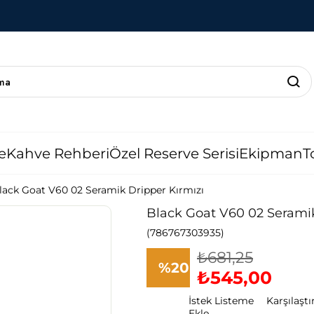
e
Kahve Rehberi
Özel Reserve Serisi
Ekipman
T
lack Goat V60 02 Seramik Dripper Kırmızı
Black Goat V60 02 Seramik
(786767303935)
₺681,25
%
20
₺545,00
İstek Listeme
Karşılaştı
İndirim
Ekle