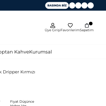
Favorilerim
Üye Girişi
Sepetim
optan Kahve
Kurumsal
 Dripper Kırmızı
r
Fiyat Düşünce
Haber Ver