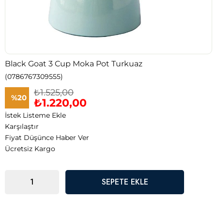
Black Goat 3 Cup Moka Pot Turkuaz
(0786767309555)
₺1.525,00
%
20
₺1.220,00
İstek Listeme Ekle
İndirim
Karşılaştır
Fiyat Düşünce Haber Ver
Ücretsiz Kargo